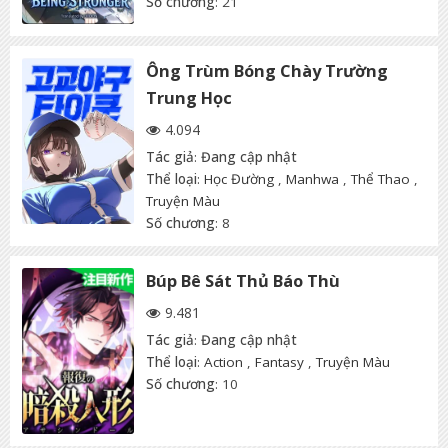
Số chương
: 21
Ông Trùm Bóng Chày Trường
Trung Học
4.094
Tác giả
:
Đang cập nhật
Thể loại
:
Học Đường
,
Manhwa
,
Thể Thao
,
Truyện Màu
Số chương
: 8
Búp Bê Sát Thủ Báo Thù
9.481
Tác giả
:
Đang cập nhật
Thể loại
:
Action
,
Fantasy
,
Truyện Màu
Số chương
: 10