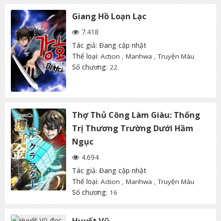
Giang Hồ Loạn Lạc
7.418
Tác giả
:
Đang cập nhật
Thể loại
:
Action
,
Manhwa
,
Truyện Màu
Số chương
: 22
Thợ Thủ Công Làm Giàu: Thống
Trị Thương Trường Dưới Hầm
Ngục
4.694
Tác giả
:
Đang cập nhật
Thể loại
:
Action
,
Manhwa
,
Truyện Màu
Số chương
: 16
Huyết Vũ