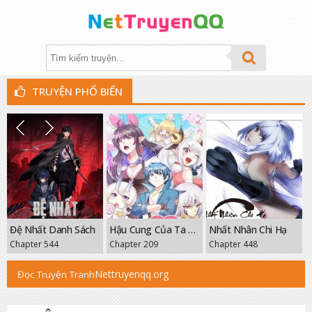
TRUYỆN PHỔ BIẾN
THỂ LOẠI
XẾP HẠNG
TÌM TRUYỆN
THEO DÕI
g
Đệ Nhất Danh Sách
Hậu Cung Của Ta Toàn Là Ma Nữ Phản Diện
Nhất Nhân Chi Hạ
GROUP
Chapter 544
Chapter 209
Chapter 448
FANPAGE
Nettruyenqq.org
Đọc Truyện Tranh