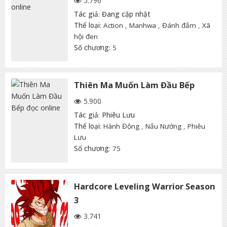
5.796
Tác giả
:
Đang cập nhật
Thể loại
:
Action
,
Manhwa
,
Đánh đấm
,
Xã
hội đen
Số chương
: 5
Thiên Ma Muốn Làm Đầu Bếp
5.900
Tác giả
:
Phiêu Lưu
Thể loại
:
Hành Động
,
Nấu Nướng
,
Phiêu
Lưu
Số chương
: 75
Hardcore Leveling Warrior Season
3
3.741