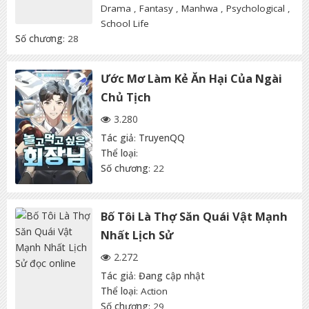
Drama
,
Fantasy
,
Manhwa
,
Psychological
,
School Life
Số chương
: 28
Ước Mơ Làm Kẻ Ăn Hại Của Ngài
Chủ Tịch
3.280
Tác giả
:
TruyenQQ
Thể loại
:
Số chương
: 22
Bố Tôi Là Thợ Săn Quái Vật Mạnh
Nhất Lịch Sử
2.272
Tác giả
:
Đang cập nhật
Thể loại
:
Action
Số chương
: 29