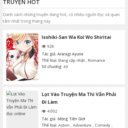
TRUYỆN HOT
Danh sách những truyện đang hot, có nhiều người đọc và quan
tâm nhất trong tháng này.
Isshiki-San Wa Koi Wo Shiritai
926
Tác giả
:
Araragi Ayune
Thể loại
:
Đang cập nhật
,
Romance
Số chương
: 49
Lọt Vào Truyện Ma Thì Vẫn Phải
Đi Làm
4.002
Tác giả
:
Mộng Tiên Giới
Thể loại
:
Action
,
Adventure
,
Comedy
,