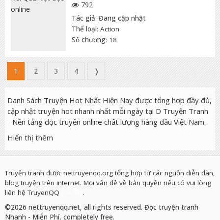
792
Tác giả
:
Đang cập nhật
Thể loại
:
Action
Số chương
: 18
1
2
3
4
❭
Danh Sách Truyện Hot Nhất Hiện Nay được tổng hợp đầy đủ,
cập nhật truyện hot nhanh nhất mỗi ngày tại D Truyện Tranh
- Nền tảng đọc truyện online chất lượng hàng đầu Việt Nam.
Hiển thị thêm
Truyện tranh được nettruyenqq.org tổng hợp từ các nguồn diễn đàn,
blog truyện trên internet. Mọi vấn đề về bản quyền nếu có vui lòng
liên hệ TruyenQQ
tại đây
.
©2026 nettruyenqq.net, all rights reserved. Đọc truyện tranh
Nhanh - Miễn Phí, completely free.